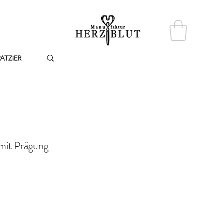
PATZiER
it Prägung
ice