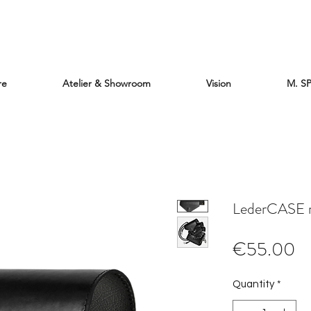
re
Atelier & Showroom
Vision
M. S
LederCASE m
Pr
€55.00
Quantity
*