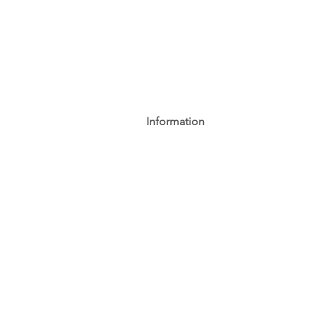
Information
AGB
Datenschutz
Impressum
Widerrufsbelehrung
Cookie-Richtlinie