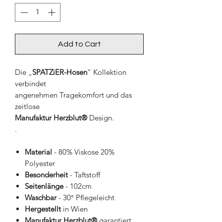
Add to Cart
Die „
SPATZiER-Hosen
“ Kollektion
verbindet
angenehmen Tragekomfort und das
zeitlose
Manufaktur Herzblut
®
Design.
.
Material
- 80% Viskose 20%
Polyester
Besonderheit
- Taftstoff
Seitenlänge
- 102cm
Waschbar
- 30° Pflegeleicht
Hergestellt
in Wien
Manufaktur Herzblut®
garantiert