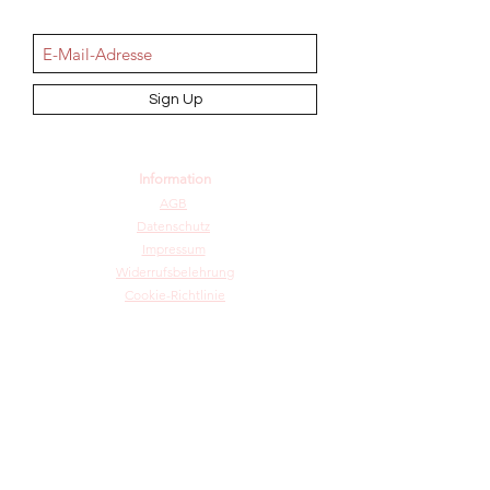
NEWSletter
Sign Up
Information
AGB
Datenschutz
Impressum
Widerrufsbelehrung
Cookie-Richtlinie
Angebot und Dienstleistungen
Hochzeit
Maßanfertigungen
Qualität aus Meisterhand