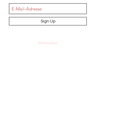
Sign Up
Information
AGB
Datenschutz
Impressum
Widerrufsbelehrung
Cookie-Richtlinie
Angebot und Dienstleistungen
Hochzeit
Maßanfertigungen
Qualität aus Meisterhand