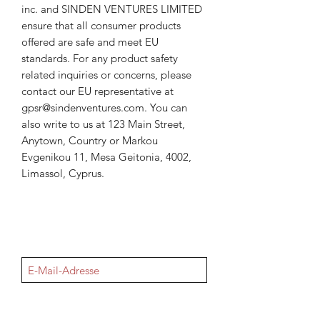
inc.
 and 
SINDEN VENTURES LIMITED
ensure that all consumer products 
offered are safe and meet EU 
standards. For any product safety 
related inquiries or concerns, please 
contact our EU representative at 
gpsr@sindenventures.com
. You can 
also write to us at 
123 Main Street,
Anytown, Country
 or
Markou
Evgenikou 11, Mesa Geitonia, 4002,
Limassol, Cyprus.
NEWSletter
Sign Up