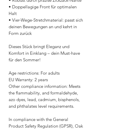
• Robust durch präzise Zickzack-Nähte
• Doppellagige Front für optimalen 
Halt
• Vier-Wege-Stretchmaterial: passt sich 
deinen Bewegungen an und kehrt in 
Form zurück
Dieses Stück bringt Eleganz und 
Komfort in Einklang – dein Must-have 
für den Sommer!
Age restrictions: For adults
EU Warranty: 2 years
Other compliance information: Meets 
the flammability, and formaldehyde, 
azo dyes, lead, cadmium, bisphenols, 
and phthalates level requirements.
In compliance with the General 
Product Safety Regulation (GPSR), 
Oak