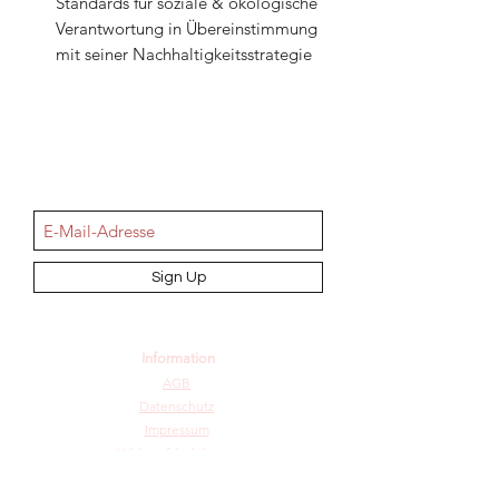
Standards für soziale & ökologische
Verantwortung in Übereinstimmung
mit seiner Nachhaltigkeitsstrategie
NEWSletter
Sign Up
Information
AGB
Datenschutz
Impressum
Widerrufsbelehrung
Cookie-Richtlinie