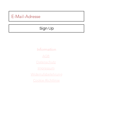
NEWSletter
Sign Up
Information
AGB
Datenschutz
Impressum
Widerrufsbelehrung
Cookie-Richtlinie
Angebot und Dienstleistungen
Hochzeit
Maßanfertigungen
Qualität aus Meisterhand