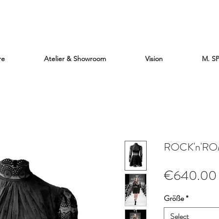
re
Atelier & Showroom
Vision
M. S
ROCK'n'ROM
€640.00
Größe
*
Select