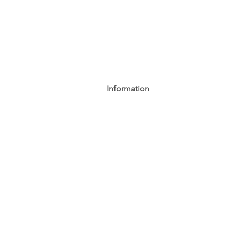
Information
AGB
Datenschutz
Impressum
Widerrufsbelehrung
Cookie-Richtlinie