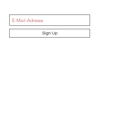
NEWSletter
Sign Up
Information
AGB
Datenschutz
Impressum
Widerrufsbelehrung
Cookie-Richtlinie
Angebot und Dienstleistungen
Hochzeit
Maßanfertigungen