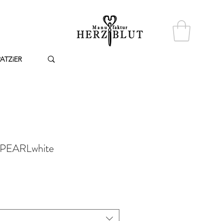
PATZiER
e PEARLwhite
Price