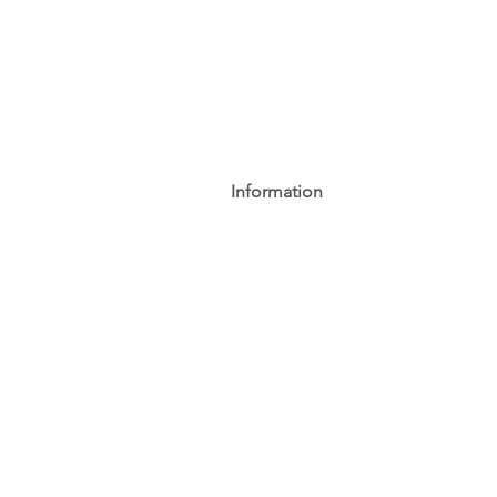
Information
AGB
Datenschutz
Impressum
Widerrufsbelehrung
Cookie-Richtlinie