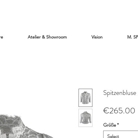
re
Atelier & Showroom
Vision
M. S
Spitzenblus
€265.00
Größe
*
Select