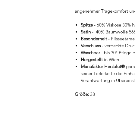
angenehmer Tragekomfort und
Spitze
- 60% Viskose 30% 
Satin
- 40% Baumwolle 56%
Besonderheit
- Plisseeärmel
Verschluss
- verdeckte Druc
Waschbar
- bis 30° Pflegele
Hergestellt
in Wien
Manufaktur Herzblut®
gara
seiner Lieferkette die Einh
Verantwortung in Übereinst
Größe:
38