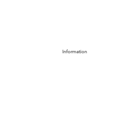
Information
AGB
Datenschutz
Impressum
Widerrufsbelehrung
Cookie-Richtlinie