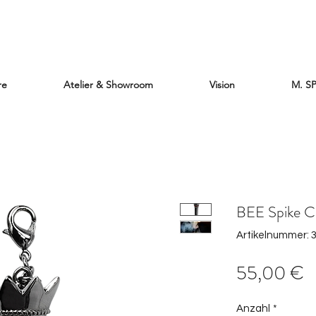
re
Atelier & Showroom
Vision
M. S
BEE Spike 
Artikelnummer:
P
55,00 €
Anzahl
*