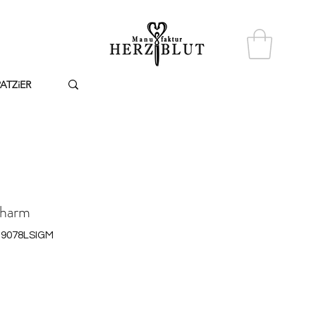
PATZiER
Charm
 39078LSIGM
reis