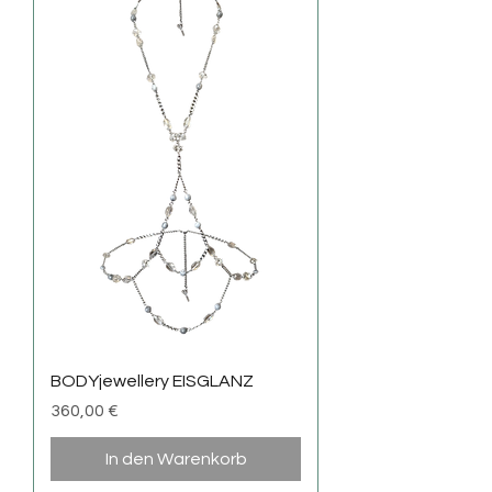
BODYjewellery EISGLANZ
Preis
360,00 €
In den Warenkorb