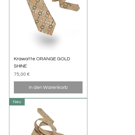
Krawatte ORANGE GOLD
SHINE
Preis
75,00 €
In den Warenkorb
Neu