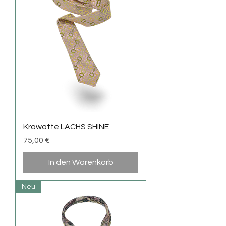
Krawatte LACHS SHINE
Preis
75,00 €
In den Warenkorb
Neu