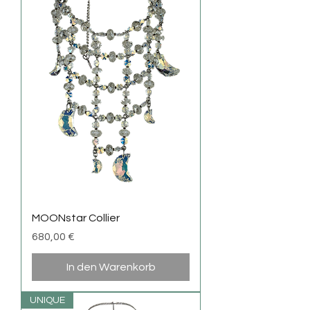
MOONstar Collier
Preis
680,00 €
In den Warenkorb
UNIQUE