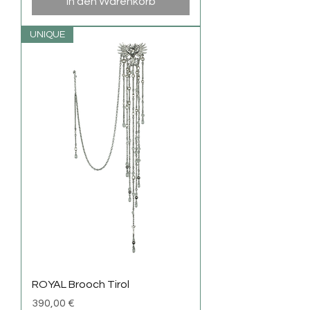
In den Warenkorb
UNIQUE
ROYAL Brooch Tirol
Preis
390,00 €