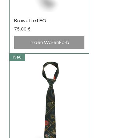
Krawatte LEO
Preis
75,00 €
In den Warenkorb
Neu