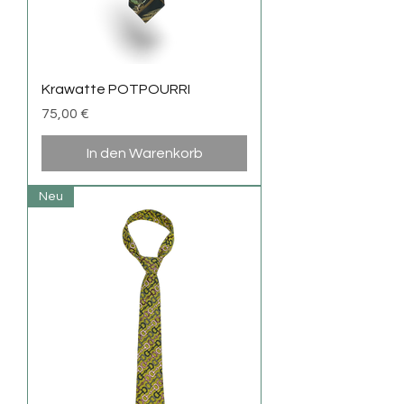
Krawatte POTPOURRI
Preis
75,00 €
In den Warenkorb
Neu