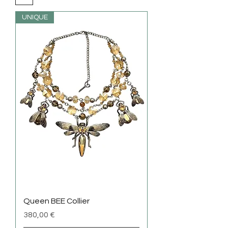
UNIQUE
Queen BEE Collier
Preis
380,00 €