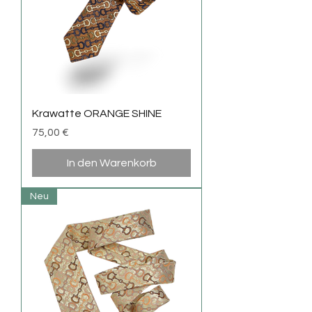
Krawatte ORANGE SHINE
Preis
75,00 €
In den Warenkorb
Neu