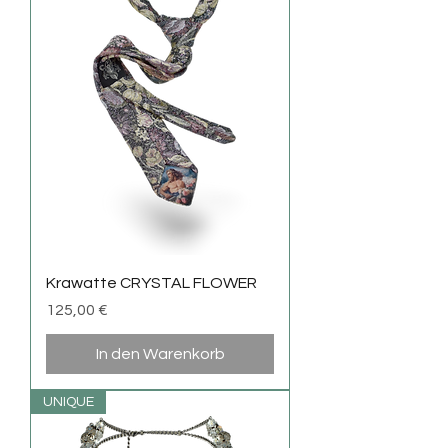
Krawatte CRYSTAL FLOWER
Preis
125,00 €
In den Warenkorb
UNIQUE