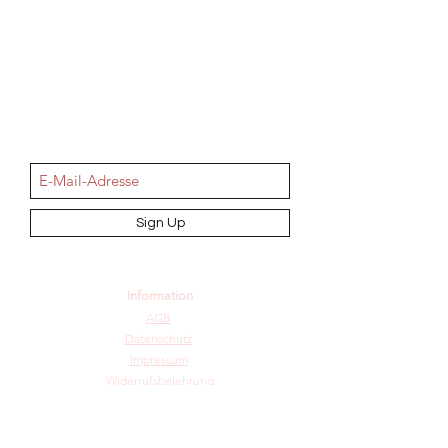
NEWSletter
Sign Up
Information
AGB
Datenschutz
Impressum
Widerrufsbelehrung
Cookie-Richtlinie