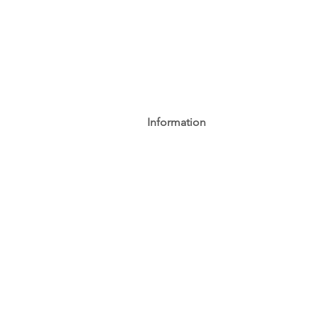
Information
AGB
Datenschutz
Impressum
Widerrufsbelehrung
Cookie-Richtlinie