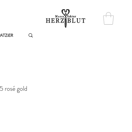
PATZiER
 rosé gold
reis