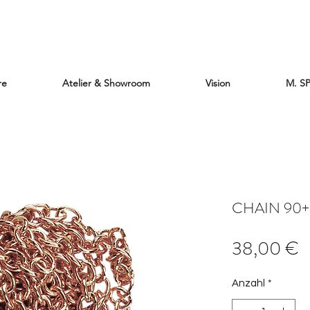
re
Atelier & Showroom
Vision
M. S
CHAIN 90+5
P
38,00 €
Anzahl
*