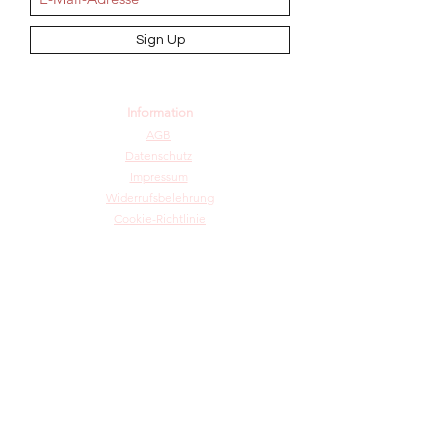
Sign Up
Information
AGB
Datenschutz
Impressum
Widerrufsbelehrung
Cookie-Richtlinie
Angebot und Dienstleistungen
Hochzeit
Maßanfertigungen
Qualität aus Meisterhand